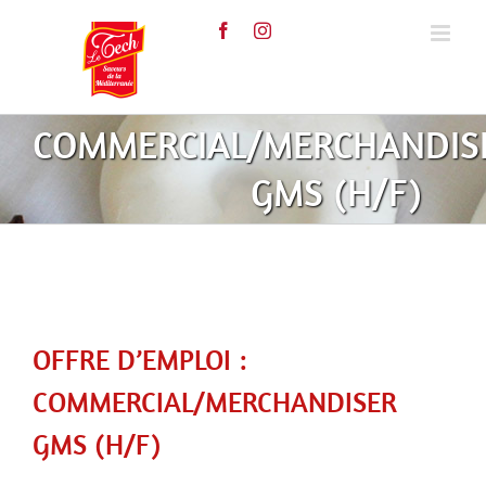
Skip
to
content
COMMERCIAL/MERCHANDIS
GMS (H/F)
OFFRE D’EMPLOI :
COMMERCIAL/MERCHANDISER
GMS (H/F)