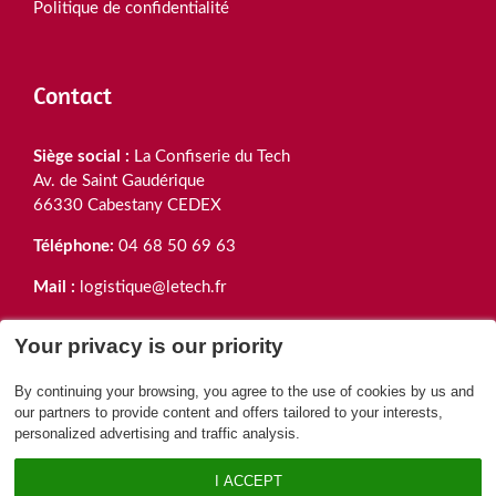
Politique de confidentialité
Contact
Siège social :
La Confiserie du Tech
Av. de Saint Gaudérique
66330 Cabestany CEDEX
Téléphone:
04 68 50 69 63
Mail :
logistique@letech.fr
Your privacy is our priority
By continuing your browsing, you agree to the use of cookies by us and
our partners to provide content and offers tailored to your interests,
* Pour votre santé, mangez, bougez. L'abus d'alcool est
personalized advertising and traffic analysis.
dangereux pour la santé. A consommer avec modération.
LeTech ©2025 Tous droits réservés -
Mentions légales
-
I ACCEPT