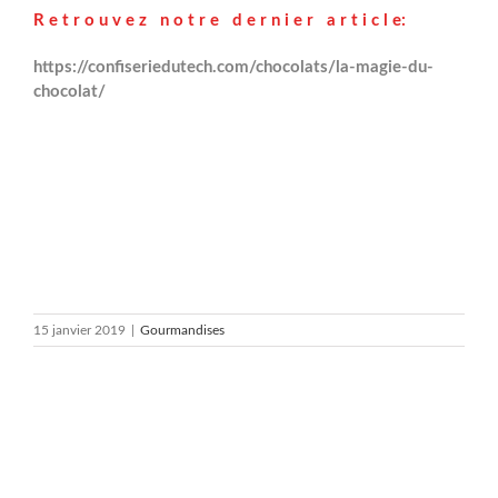
R e t r o u v e z n o t r e d e r n i e r a r t i c l e:
https://confiseriedutech.com/chocolats/la-magie-du-
chocolat/
15 janvier 2019
|
Gourmandises