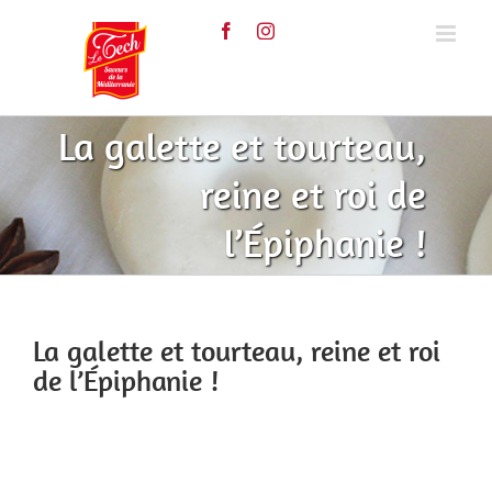
Skip
to
content
La galette et tourteau,
reine et roi de
l’Épiphanie !
La galette et tourteau, reine et roi
de l’Épiphanie !