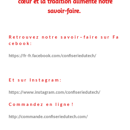
cœur et la tradition alimente notre
savoir-faire.
R e t r o u v e z n o t r e s a v o i r – f a i r e s u r F a
c e b o o k :
https://fr-fr.facebook.com/confiseriedutech/
E t s u r I n s t a g r a m :
https://www.instagram.com/confiseriedutech/
C o m m a n d e z e n l i g n e !
http://commande.confiseriedutech.com/