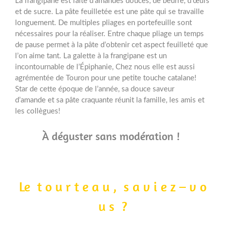
La frangipane est faite d’amandes douces, de beurre, d’œufs
et de sucre. La pâte feuilletée est une pâte qui se travaille
longuement. De multiples pliages en portefeuille sont
nécessaires pour la réaliser. Entre chaque pliage un temps
de pause permet à la pâte d’obtenir cet aspect feuilleté que
l’on aime tant. La galette à la frangipane est un
incontournable de l’Épiphanie, Chez nous elle est aussi
agrémentée de Touron pour une petite touche catalane!
Star de cette époque de l’année, sa douce saveur
d’amande et sa pâte craquante réunit la famille, les amis et
les collègues!
À déguster sans modération !
Le t o u r t e a u , s a v i e z – v o
u s ?