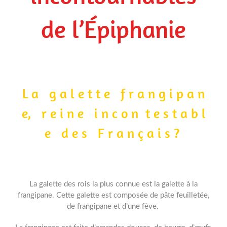
de l’Épiphanie
L a g a l e t t e f r a n g i p a n
e, r e i n e i n c o n t e s t a b l
e d e s F r a n ç a i s ?
La galette des rois la plus connue est la galette à la
frangipane. Cette galette est composée de pâte feuilletée,
de frangipane et d’une fève.